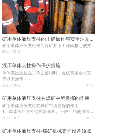
矿用单体液压支柱的正确操作与安全注意事项
矿用单体液压支柱作为煤矿井下工作面核心的支护设备，被誉为矿工生命的“守护神”。其性能的完好与操作的规范，直接关系到整个采煤工作面的安全生产与矿工的生命安全。因此，掌握其正确操作方法和严格遵守安全注意事项，是每一位井下作业人员的必备技能和职责。
2025-10-16
液压单体支柱操作保护措施
单体液压支柱在工作面使用时，要认真按要求完
成以下操作：
1、单体液压支柱工作面不准与不同性质的支柱混
2025-10-20
93
넶
合使用。
2、按照支护设计的规格，严格注意并检查支护规
矿用单体液压支柱在煤矿中所发挥的作用
格质量，保证横成排、竖成线。不合格的支柱一
矿用单体液压支柱在煤矿中所发挥的作用
定要检查改正以至更换。
1、单体液压支柱使用寿命长。一般产品使用寿命
3、使用单体支柱的工作面不允许放炮，若工作面
为3至6个月，而本产品使用寿命可达三年，为一
2025-10-20
39
必须放炮时，要有防止损坏单体液压支柱效措
넶
般产品的6倍。
施，并报矿总工程师批准。
2、永不漏液。一般产品在使用寿命内会频繁出现
矿用单体液压支柱-煤矿机械支护设备领域
漏液现象，影响使用且难以维修，而本产品经特