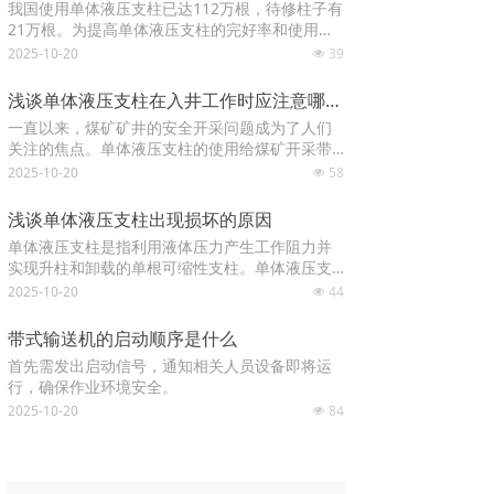
我国使用单体液压支柱已达112万根，待修柱子有
殊工艺加工制作，永不漏液。
21万根。为提高单体液压支柱的完好率和使用
率，降低待修率，保证在采煤工作面正常运转，
2025-10-20
39
넶
实现安全生产，提高技术经济效益。中煤总公司
于今年颁发了(90)中煤总生字25号文，关于《单
浅谈单体液压支柱在入井工作时应注意哪些问题
体液压支柱大修检验(试行)标准》和《单体液压支
一直以来，煤矿矿井的安全开采问题成为了人们
柱报废(试行)标准》(以下简称《标准》)。
关注的焦点。单体液压支柱的使用给煤矿开采带
来便利的同时更给工人们的安全增加了保障。
2025-10-20
58
넶
浅谈单体液压支柱出现损坏的原因
单体液压支柱是指利用液体压力产生工作阻力并
实现升柱和卸载的单根可缩性支柱。单体液压支
柱主要分为悬浮式、双伸缩悬浮式、DN内注式以
2025-10-20
44
넶
及玻璃钢单体液压支柱，单体液压支柱是一种在
进行矿山采集需要使用到的一种设备，能够起到
带式输送机的启动顺序是什么
良好的支撑作用，减少人们大量的劳动力，下面
首先需发出启动信号，通知相关人员设备即将运
为大家介绍下单体液压支柱出现损坏的原因。
行，确保作业环境安全。
2025-10-20
84
넶